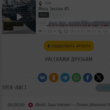
Stild
Music Session #5
Микс
Techno
00:00
</>
10
1:41:03
106
ПОДДЕРЖАТЬ АРТИСТА
РАССКАЖИ ДРУЗЬЯМ
ТРЕК-ЛИСТ
СКАЧА
00:00:00
Øostil, Juan Hansen
— Drown (Massano R