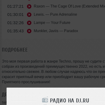
01:27:21
Raxon
— The Cage Of Love (Extended Mix
01:30:01
Lewis.
— Pure Adrenaline
01:32:26
Lampe
— Your Future
01:35:43
Munkler, Javiis
— Paradox
ПОДРОБНЕЕ
Это моя первая работа в жанре Techno, прошу не судите с
собран из произведений преимущественно 2022, но есть и
относительно свежее. В любом случае надеюсь что он пре
скрасит приятный вечер или приободрит вашу рабочую сре
Приятного прослушивания!
ДРУГИЕ ТРЕКИ
STILD
РАДИО НА DJ.RU
Stild
➝
Music Session #6