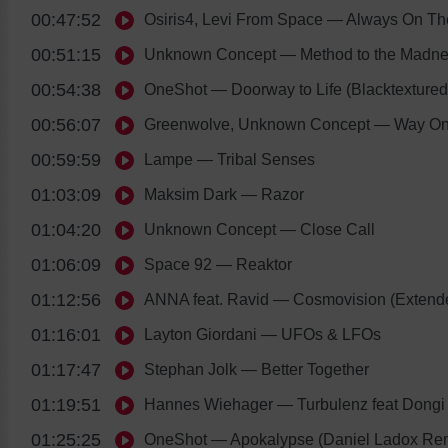
00:47:52
Osiris4, Levi From Space
— Always On Th
00:51:15
Unknown Concept
— Method to the Madn
00:54:38
OneShot
— Doorway to Life (Blacktexture
00:56:07
Greenwolve, Unknown Concept
— Way O
00:59:59
Lampe
— Tribal Senses
01:03:09
Maksim Dark
— Razor
01:04:20
Unknown Concept
— Close Call
01:06:09
Space 92
— Reaktor
01:12:56
ANNA feat. Ravid
— Cosmovision (Extend
01:16:01
Layton Giordani
— UFOs & LFOs
01:17:47
Stephan Jolk
— Better Together
01:19:51
Hannes Wiehager
— Turbulenz feat Dongi
01:25:25
OneShot
— Apokalypse (Daniel Ladox Re