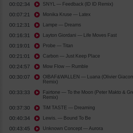
00:02:34
SNYL
— Feedback (ID ID Remix)
00:07:21
Monika Kruse
— Latex
00:12:31
Lampe
— Dreams
00:16:31
Layton Giordani
— Life Moves Fast
00:19:01
Probe
— Titan
00:21:01
Carbon
— Just Keep Place
00:24:57
Mow Flow
— Rumble
00:30:07
OIBAF&WALLEN
— Luana (Olivier Giacom
Remix)
00:33:33
Fairtone
— To the Moon (Peter Makto & Gr
Remix)
00:37:30
TiM TASTE
— Dreaming
00:40:34
Lewis.
— Bound To Be
00:43:45
Unknown Concept
— Aurora