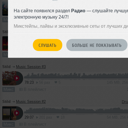
На сайте появился раздел
Радио
— слушайте лучшу
64:58
169 раз
4
электронную музыку 24/7!
Микс
В плейлист
Микстейпы, лайвы и эксклюзивные сеты от лучших д
Stild
➝
Music Session #4
СЛУШАТЬ
БОЛЬШЕ НЕ ПОКАЗЫВАТЬ
63:27
179 раз
17
117 MB, 256
Микс
В плейлист (в 1 плейлисте)
Stild
➝
Music Session #3
78:23
56 раз
5
145 MB, 25
Микс
В плейлист
Stild
➝
Music Session #2
29:07
201 раз
18
54 MB, 256
Микс
В плейлист