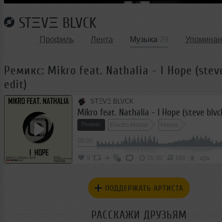
STΞVΞ BLVCK
Профиль
Лента
Музыка
29
Упоминан
Ремикс: Mikro feat. Nathalia - I Hope (stev
edit)
STΞVΞ BLVCK
Mikro feat. Nathalia - I Hope (steve blvc
Ремикс
Electro House
House
00:00
</>
9
05:30
186
ПОДДЕРЖАТЬ АРТИСТА
РАССКАЖИ ДРУЗЬЯМ