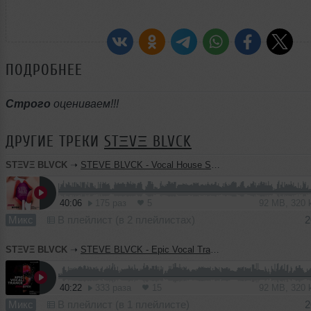
ПОДРОБНЕЕ
Строго
оцениваем!!!
ДРУГИЕ ТРЕКИ
STΞVΞ BLVCK
STΞVΞ BLVCK
➝
STEVE BLVCK - Vocal House Selection
40:06
175 раз
5
92 MB, 320
Микс
В плейлист (в 2 плейлистах)
2
STΞVΞ BLVCK
➝
STEVE BLVCK - Epic Vocal Trance
40:22
333 раза
15
92 MB, 320
Микс
В плейлист (в 1 плейлисте)
2