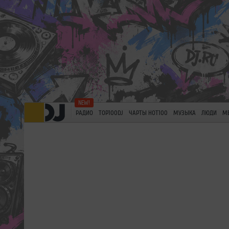
РАДИО
TOP100DJ
ЧАРТЫ HOT100
МУЗЫКА
ЛЮДИ
М