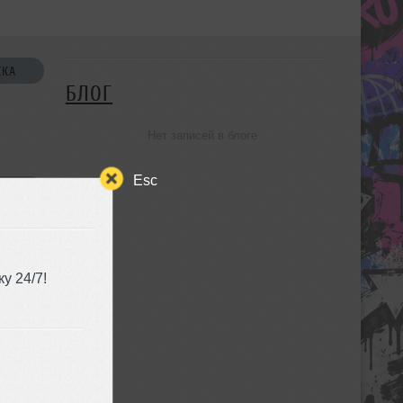
СКА
БЛОГ
Нет записей в блоге
Esc
УЗЬЯ
у 24/7!