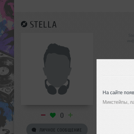
STELLA
Ste
инф
На сайте поя
Микстейпы, л
0
ЛИЧНОЕ СООБЩЕНИЕ