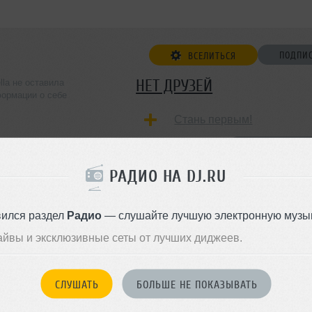
ПОДПИ
ВСЕЛИТЬСЯ
НЕТ ДРУЗЕЙ
lla не оставила
ормации о себе
Стань первым!
ДОБАВИТЬ В ДР
РАДИО НА DJ.RU
вился раздел
Радио
— слушайте лучшую электронную музык
айвы и эксклюзивные сеты от лучших диджеев.
СЛУШАТЬ
БОЛЬШЕ НЕ ПОКАЗЫВАТЬ