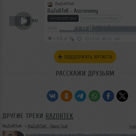
RaZoRTeK
RaZoRTeK - Astronomy
Авторский трек
Industrial Drum'n'Bass
00:00
</>
0
05:55
33
ПОДДЕРЖАТЬ АРТИСТА
РАССКАЖИ ДРУЗЬЯМ
ДРУГИЕ ТРЕКИ
RAZORTEK
RaZoRTeK
➝
RaZoRTeK - Nano Suit