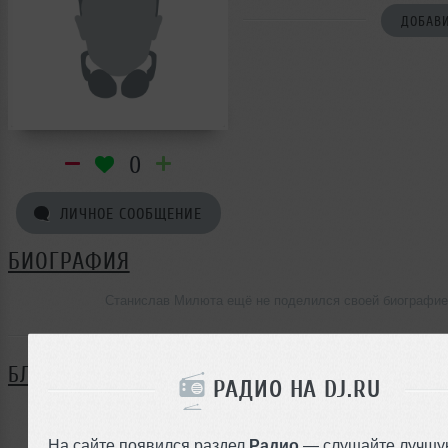
ДОБАВИ
0
ЛИЧНОЕ СООБЩЕНИЕ
БИОГРАФИЯ
Станислав Милюта ещё не поделился своей биографие
БЛОГ
РАДИО НА DJ.RU
Нет записей в блоге
На сайте появился раздел
Радио
— слушайте лучшу