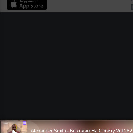
Ш
Alexander Smith - Выходим На Орбиту Vol.282