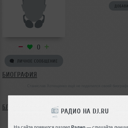
ДОБАВИ
0
ЛИЧНОЕ СООБЩЕНИЕ
БИОГРАФИЯ
Станислав Хотющенко ещё не поделился своей биограф
БЛОГ
РАДИО НА DJ.RU
Нет записей в блоге
На сайте появился раздел
Радио
— слушайте лучшу