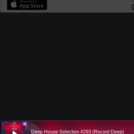
Ш
Deep House Selection #293 (Record Deep)