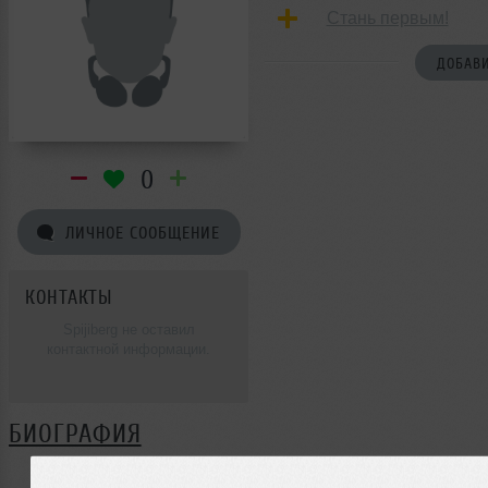
Стань первым!
ДОБАВИ
0
ЛИЧНОЕ СООБЩЕНИЕ
КОНТАКТЫ
Spijiberg не оставил
контактной информации.
БИОГРАФИЯ
Spijiberg ещё не поделился своей биографией