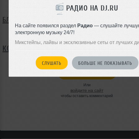
РАДИО НА DJ.RU
БЛОГ
На сайте появился раздел
Радио
— слушайте лучшу
электронную музыку 24/7!
Нет записей в блоге
Микстейпы, лайвы и эксклюзивные сеты от лучших д
КОММЕНТАРИИ
СЛУШАТЬ
БОЛЬШЕ НЕ ПОКАЗЫВАТЬ
ЗАРЕГИСТРИРУЙТЕСЬ
Или
войдите на сайт
чтобы оставить комментарий