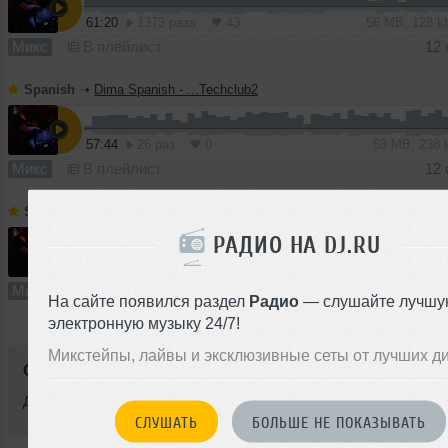
61:20
1373 раза
43
56 MB, 128 
Микс
В плейлист
12 
Spanish
➝
Dima Spanish - ...Techclub2
57:44
26 раз
0
53 MB, 238
Микс
В плейлист
12 
Spanish
➝
Dima Spanish - TakToneTech
РАДИО НА DJ.RU
60:47
8 раз
1
56 MB, 245
Микс
В плейлист
12 
На сайте появился раздел
Радио
— слушайте лучшу
электронную музыку 24/7!
Микстейпы, лайвы и эксклюзивные сеты от лучших д
Стиль:
Minimal Techno
Добавлен: 12 октября 2010, 01:34
СЛУШАТЬ
БОЛЬШЕ НЕ ПОКАЗЫВАТЬ