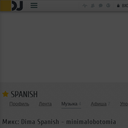
ВХ
SPANISH
Профиль
Лента
Музыка
4
Афиша
7
Упо
Микс: Dima Spanish - minimalobotomia