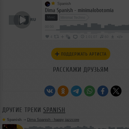
Spanish
Dima Spanish - minimalobotomia
Микс
Minimal Techno
00:00
</>
4
1:01:07
60
ПОДДЕРЖАТЬ АРТИСТА
РАССКАЖИ ДРУЗЬЯМ
ДРУГИЕ ТРЕКИ
SPANISH
Spanish
➝
Dima Spanish - happy jazzcore