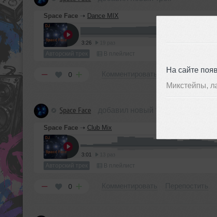
Space Face
➝
Dance MIX
3:26
19 раз
Авторский трек
В плейлист
На сайте поя
Комментировать
Перепостить
0
Микстейпы, л
Space Face
добавил новый трек
Space Face
➝
Club Mix
3:01
13 раз
Авторский трек
В плейлист
Комментировать
Перепостить
0