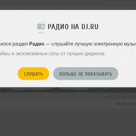
РАДИО НА DJ.RU
3.2 MB, 128 kbps MP
09 декабря
вился раздел
Радио
— слушайте лучшую электронную музык
айвы и эксклюзивные сеты от лучших диджеев.
08 декабря 
СЛУШАТЬ
БОЛЬШЕ НЕ ПОКАЗЫВАТЬ
2.8 MB, 128 kbps MP
08 декабря