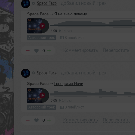
Space Face
добавил новый трек
Space Face
➝
Я не знаю почему
4:09
14 раз
Авторский трек
В плейлист
Комментировать
Перепостить
0
Space Face
добавил новый трек
Space Face
➝
Городские Ночи
3:05
14 раз
Авторский трек
В плейлист
Комментировать
Перепостить
0