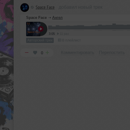
Space Face
добавил новый трек
Space Face
➝
Ангел
3:05
11 раз
Авторский трек
В плейлист
Комментировать
Перепостить
0