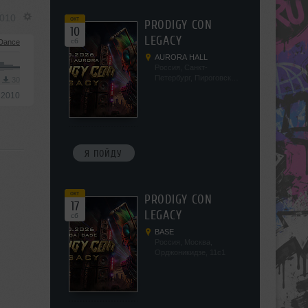
2010
окт
PRODIGY CON
10
LEGACY
сб
/Dance
AURORA HALL
Россия, Санкт-
Петербург, Пироговская
3
30
наб, 5/2
 2010
Я ПОЙДУ
окт
PRODIGY CON
17
LEGACY
сб
BASE
Россия, Москва,
Орджоникидзе, 11с1