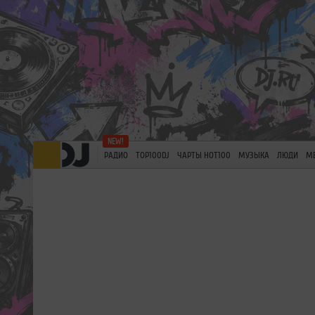
РАДИО
TOP100DJ
ЧАРТЫ HOT100
МУЗЫКА
ЛЮДИ
М