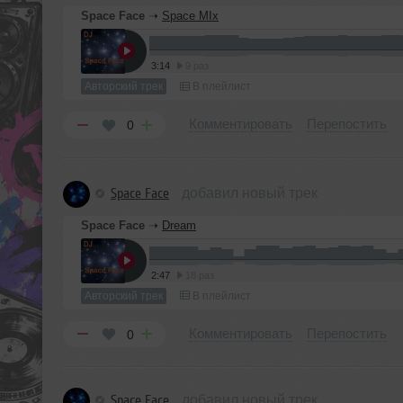
Space Face
➝
Space MIx
3:14
9 раз
Авторский трек
В плейлист
Комментировать
Перепостить
0
Space Face
добавил новый трек
Space Face
➝
Dream
2:47
18 раз
Авторский трек
В плейлист
Комментировать
Перепостить
0
Space Face
добавил новый трек