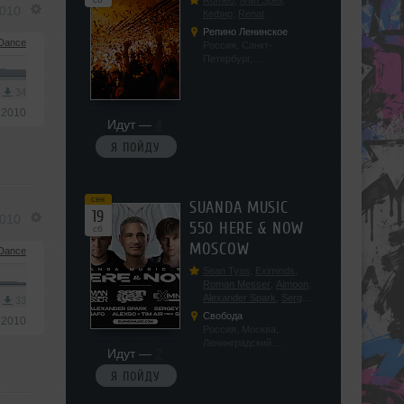
Romeo
,
Ivan Spell
,
2010
Кефир
,
Renat
Репино Ленинское
/Dance
Россия, Санкт-
Петербург,
Ленинградская обл, п.
Ленинское, ул.
3
34
Советская 171
 2010
Идут —
4
Я ПОЙДУ
сен
SUANDA MUSIC
19
2010
550 HERE & NOW
сб
MOSCOW
/Dance
Sean Tyas
,
Eximinds
,
Roman Messer
,
Aimoon
,
Alexander Spark
,
Sergey
3
33
Salekhov
,
Georgio Safo
,
Свобода
 2010
AlexSo
,
Tim Air
Россия, Москва,
Ленинградский
Идут —
2
проспект, 47с19
Я ПОЙДУ