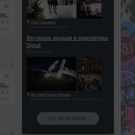
DJ
3
46
Порт Севкабель
Кожевенная линия, д. 40
 2010
Фестиваль музыки и архитектуры
Signal
29 августа 2018
2010
DJ
3
46
Арт-парк Никола-Ленивец
 2010
Деревня Никола-Ленивец, Калужская область
ВСЕ ФОТОГРАФИИ
2010