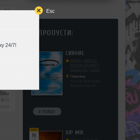
Esc
DJ
3
34
НЕ ПРОПУСТИ:
 2010
у 24/7!
сен
СИЯНИЕ
12
сб
WORG
,
AMPYLA
,
ANTON DROBOT
,
BAIKALSKY
,
DARK
2010
DILLER
,
FUCKOPSSS
,
Парковка
KALUGIN
,
KITEGNOM
,
Россия, Краснодар,
DJ
KODENKO
,
LEEYA
,
Карасунская, 80
MEDIKA
,
PRIZRAK
,
PUSHIN
,
RAS ALGETHI
,
RPMD
,
SHINPU
,
3
42
TRIGGER
,
UFF
,
YASYA
,
 2010
VERIGO
Я ПОЙДУ
сен
VIP MIX
19
сб