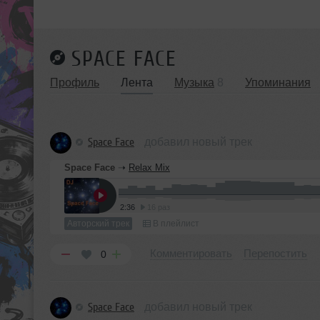
SPACE FACE
Профиль
Лента
Музыка
8
Упоминания
Space Face
добавил новый трек
Space Face
➝
Relax Mix
2:36
16 раз
Авторский трек
В плейлист
Комментировать
Перепостить
0
Space Face
добавил новый трек