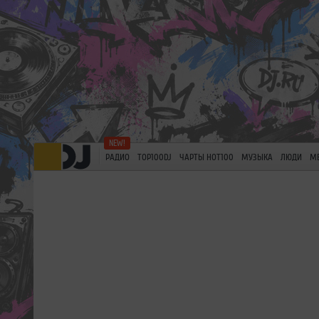
РАДИО
TOP100DJ
ЧАРТЫ HOT100
МУЗЫКА
ЛЮДИ
М