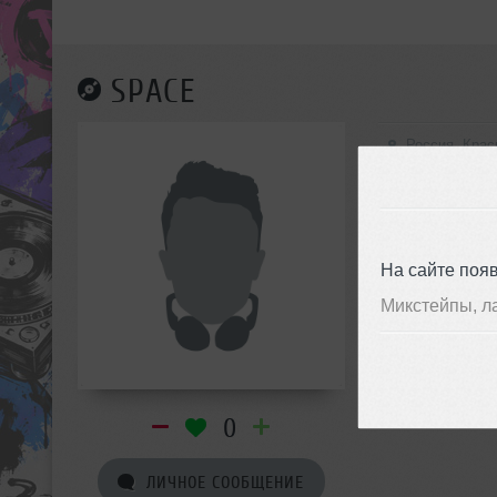
SPACE
Россия, Кра
На сайте поя
Микстейпы, л
0
ЛИЧНОЕ СООБЩЕНИЕ