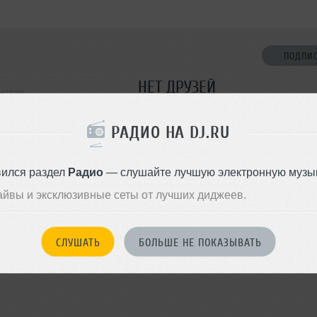
ПОДПИ
НЕТ ДРУЗЕЙ
снодар
Стань первым!
РАДИО НА DJ.RU
ДОБАВИТЬ В ДР
вился раздел
Радио
— слушайте лучшую электронную музык
айвы и эксклюзивные сеты от лучших диджеев.
СЛУШАТЬ
БОЛЬШЕ НЕ ПОКАЗЫВАТЬ