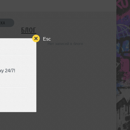
СКА
БЛОГ
Esc
Нет записей в блоге
УЗЬЯ
у 24/7!