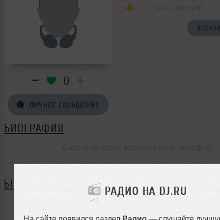
Стань первым!
ДОБАВИ
0
ЛИЧНОЕ СООБЩЕНИЕ
БИОГРАФИЯ
Carlos Israel ещё не поделился своей биографией
БЛОГ
РАДИО НА DJ.RU
Нет записей в блоге
На сайте появился раздел
Радио
— слушайте лучшу