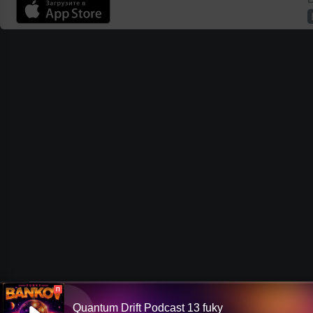
П
Quantum Drift Podcast 13 fuky