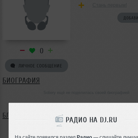
Стань первым!
ДОБАВИ
0
ЛИЧНОЕ СООБЩЕНИЕ
БИОГРАФИЯ
Soliery ещё не поделилась своей биографией
БЛОГ
РАДИО НА DJ.RU
Нет записей в блоге
На сайте появился раздел
Радио
— слушайте лучшу