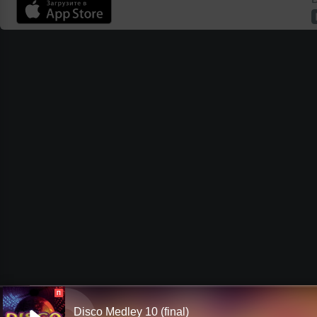
П
Disco Medley 10 (final)