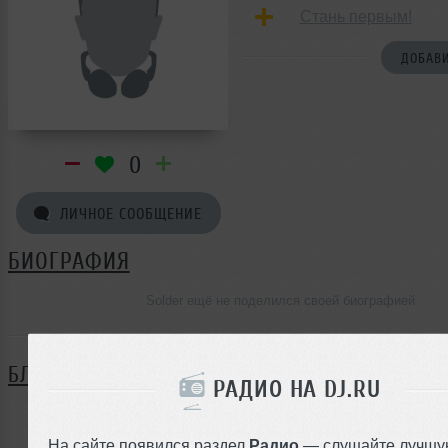
Стань первым!
ДОБАВИ
0
ЛИЧНОЕ СООБЩЕНИЕ
БИОГРАФИЯ
Solder ещё не поделился своей биографией
БЛОГ
РАДИО НА DJ.RU
Нет записей в блоге
На сайте появился раздел
Радио
— слушайте лучшу