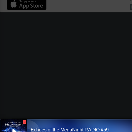
П
Echoes of the MegaNight RADIO #59