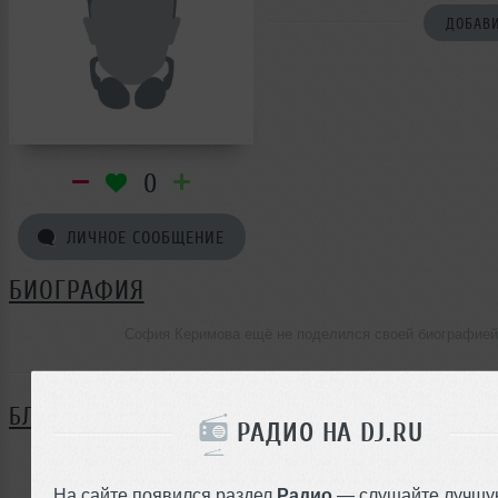
ДОБАВИ
0
ЛИЧНОЕ СООБЩЕНИЕ
БИОГРАФИЯ
София Керимова ещё не поделился своей биографией
БЛОГ
РАДИО НА DJ.RU
Нет записей в блоге
На сайте появился раздел
Радио
— слушайте лучшу