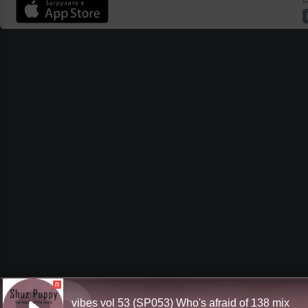
П
vibes vol 53 (SP053) Who's afraid of 138 mix