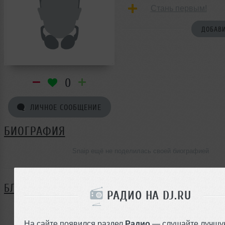
Стань первым!
ДОБАВИ
0
ЛИЧНОЕ СООБЩЕНИЕ
БИОГРАФИЯ
Snaip ещё не поделилась своей биографией
БЛОГ
РАДИО НА DJ.RU
Нет записей в блоге
На сайте появился раздел
Радио
— слушайте лучшу