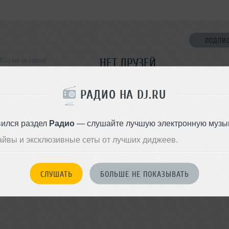
ПОДПИ
НЕТ ДРУЗЕЙ
Go не оставил
ормации о себе
Стань первым!
РАДИО НА DJ.RU
ДОБАВИТЬ В ДР
вился раздел
Радио
— слушайте лучшую электронную музык
айвы и эксклюзивные сеты от лучших диджеев.
СЛУШАТЬ
БОЛЬШЕ НЕ ПОКАЗЫВАТЬ