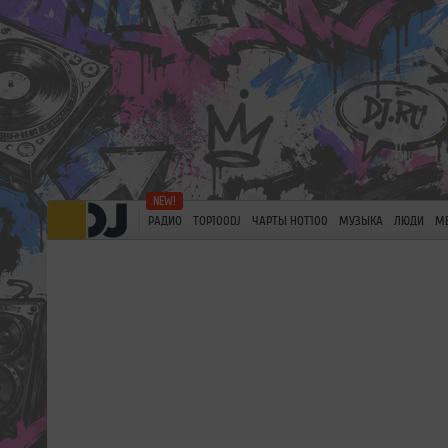
РАДИО
TOP100DJ
ЧАРТЫ HOT100
МУЗЫКА
ЛЮДИ
М