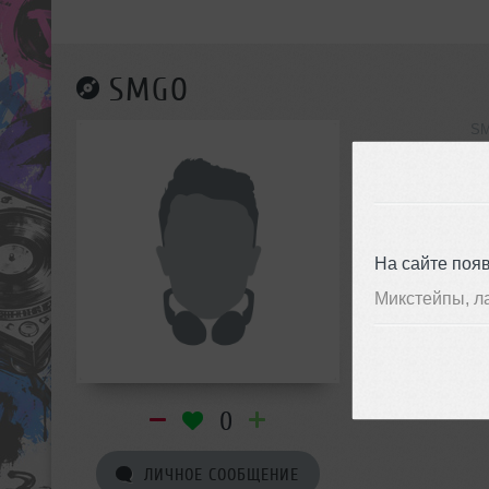
SMGO
SM
инф
На сайте поя
Микстейпы, л
0
ЛИЧНОЕ СООБЩЕНИЕ