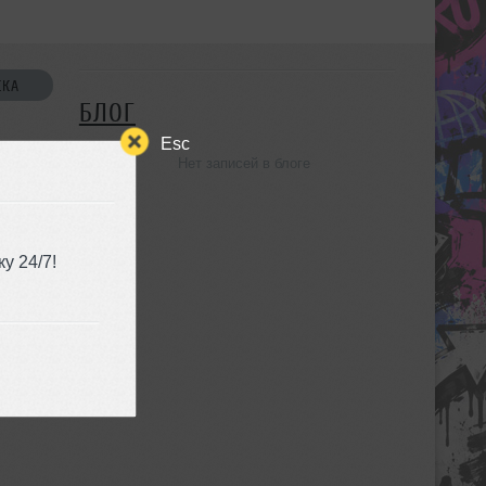
СКА
БЛОГ
Esc
Нет записей в блоге
УЗЬЯ
у 24/7!