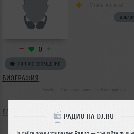
Стань первым!
ДОБАВИ
0
ЛИЧНОЕ СООБЩЕНИЕ
БИОГРАФИЯ
Smeliy ещё не поделилась своей биографией
БЛОГ
РАДИО НА DJ.RU
Нет записей в блоге
На сайте появился раздел
Радио
— слушайте лучшу