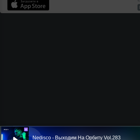
Ш
Nedisco - Выходим На Орбиту Vol.283