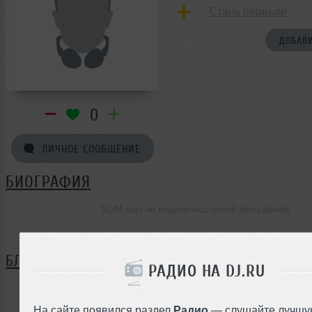
Стань первым!
ДОБАВИ
0
ЛИЧНОЕ СООБЩЕНИЕ
БИОГРАФИЯ
SLIM ещё не поделилась своей биографией
БЛОГ
РАДИО НА DJ.RU
Нет записей в блоге
На сайте появился раздел
Радио
— слушайте лучшу