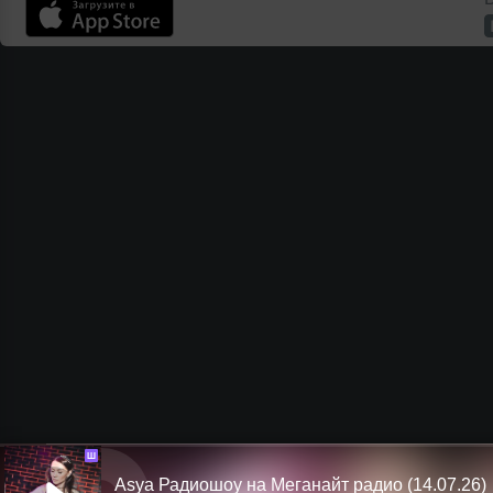
Ш
Asya Радиошоу на Меганайт радио (14.07.26)