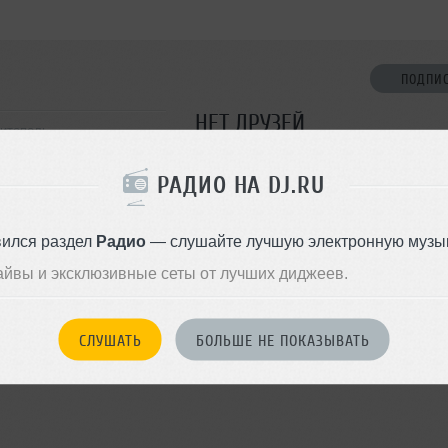
ПОДПИ
НЕТ ДРУЗЕЙ
литополь
Стань первым!
РАДИО НА DJ.RU
ДОБАВИТЬ В ДР
вился раздел
Радио
— слушайте лучшую электронную музык
айвы и эксклюзивные сеты от лучших диджеев.
СЛУШАТЬ
БОЛЬШЕ НЕ ПОКАЗЫВАТЬ