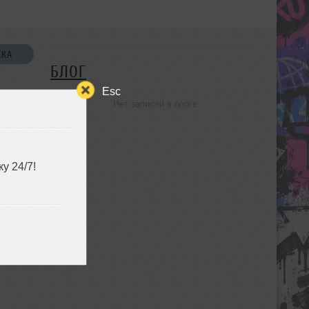
СКА
БЛОГ
Esc
Нет записей в блоге
УЗЬЯ
у 24/7!