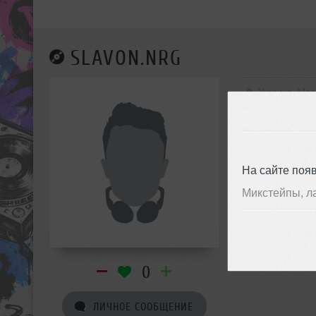
SLAVON.NRG
Украина, Ме
На сайте поя
Микстейпы, л
0
ЛИЧНОЕ СООБЩЕНИЕ