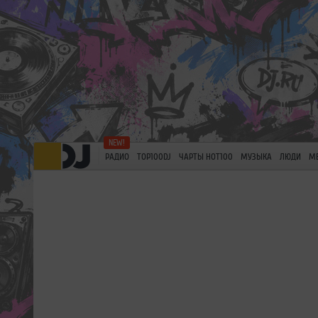
РАДИО
TOP100DJ
ЧАРТЫ HOT100
МУЗЫКА
ЛЮДИ
М