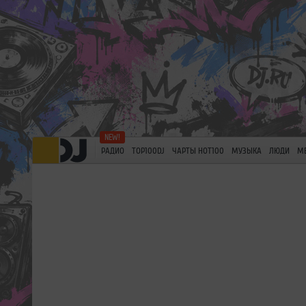
РАДИО
TOP100DJ
ЧАРТЫ HOT100
МУЗЫКА
ЛЮДИ
М