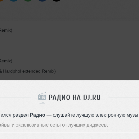
Remix)
Remix)
& Hardphol extended Remix)
amov & Hardphol extended Remix)
РАДИО НА DJ.RU
xtended Remix)
d Remix)
вился раздел
Радио
— слушайте лучшую электронную музык
ix)
айвы и эксклюзивные сеты от лучших диджеев.