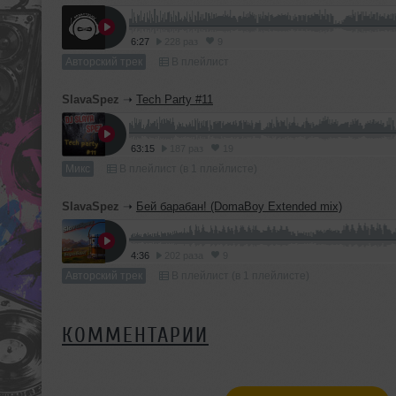
6:27
228 раз
9
Авторский трек
В плейлист
SlavaSpez
➝
Tech Party #11
63:15
187 раз
19
Микс
В плейлист (в 1 плейлисте)
SlavaSpez
➝
Бей барабан! (DomaBoy Extended mix)
4:36
202 раза
9
Авторский трек
В плейлист (в 1 плейлисте)
КОММЕНТАРИИ