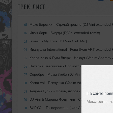
ТРЕК-ЛИСТ
Макс Барских – Сделай громче (DJ Vini extended 
01
Иван Дорн - Бигуди (DjVini extended remix)
02
Smash - My Love (DJ Vini Club Mix)
03
Иванушки International - Реви (Ivan ART extended 
04
Клава Кока & Руки Вверх - Нокаут (Vadim Adamov 
05
Наталья Ветлицкая - Посмотри в глаза (Vadim Ad
06
Серебро - Мама Люба (DJ Vini extended remix)
07
Karna.val - Психушка (Vadim Adamov & Hardphol e
08
Андрей Губин - Плачь, любовь (Ivan ART extende
09
На сайте поя
DJ Vini & Марина Федункив - Секс машина (Club m
10
Микстейпы, л
ВИРУС! - Ты перестань (Ivan ART Extended remix)
11