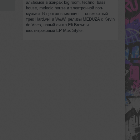
альбомов в жанрах big room, techno, bass
house, melodic house и электронной поп-
музыки. В центре внимания — совместный
трек Hardwell и W&W, релизы MEDUZA с Kevin
de Vries, новый сингл Eli Brown и
шеститрековый EP Max Styler.