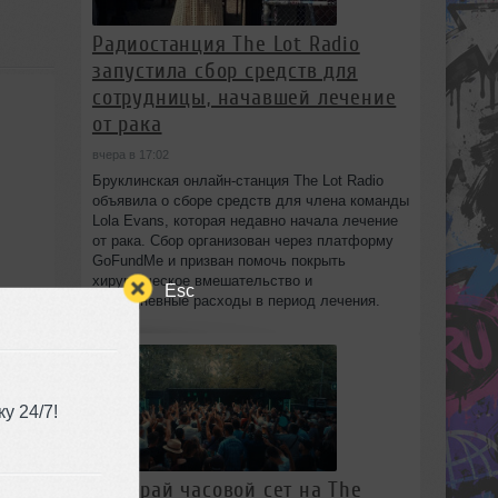
Радиостанция The Lot Radio
запустила сбор средств для
сотрудницы, начавшей лечение
от рака
вчера в 17:02
Бруклинская онлайн-станция The Lot Radio
объявила о сборе средств для члена команды
Lola Evans, которая недавно начала лечение
от рака. Сбор организован через платформу
GoFundMe и призван помочь покрыть
хирургическое вмешательство и
Esc
повседневные расходы в период лечения.
у 24/7!
Выиграй часовой сет на The