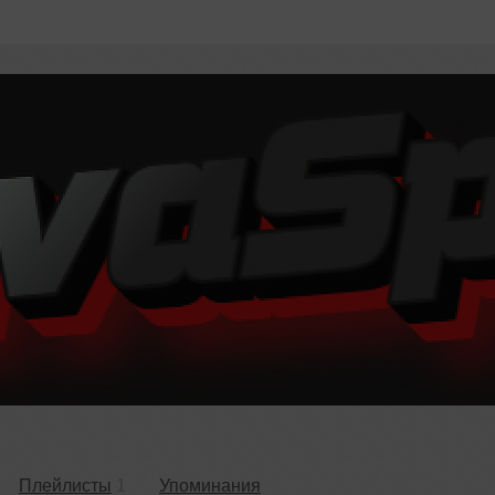
Плейлисты
1
Упоминания