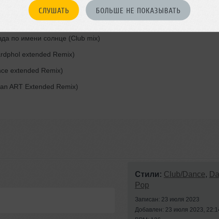
СЛУШАТЬ
БОЛЬШЕ НЕ ПОКАЗЫВАТЬ
ed Remix)
езда по имени солнце (Club mix)
ardphol extended Remix)
nce extended Remix)
Ivan ART Extended Remix)
Стили:
Club/Dance
,
Da
Pop
Записан: 23 июля 2023
Добавлен: 23 июля 2023, 22:1