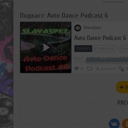
Подкаст: Avto Dance Podcast 6
SlavaSpez
Avto Dance Podcast 6
Подкаст
Club/Dance
Dan
00:00
В
36
Добавить
П
РАС