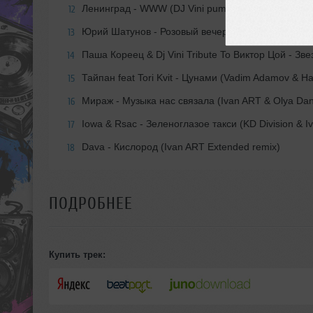
Ленинград - WWW (DJ Vini pumping mix)
12
Юрий Шатунов - Розовый вечер (Ivan ART extend
13
Паша Кореец & Dj Vini Tribute To Виктор Цой - Зв
14
Тайпан feat Tori Kvit - Цунами (Vadim Adamov & H
15
Мираж - Музыка нас связала (Ivan ART & Olya Da
16
Iowa & Rsac - Зеленоглазое такси (KD Division & 
17
Dava - Кислород (Ivan ART Extended remix)
18
ПОДРОБНЕЕ
Купить трек: