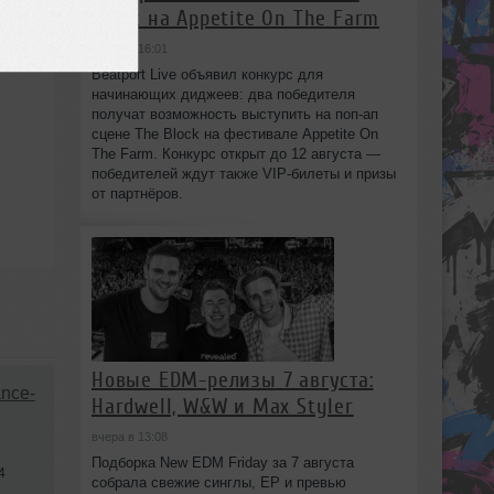
Block на Appetite On The Farm
вчера в 16:01
Beatport Live объявил конкурс для
начинающих диджеев: два победителя
получат возможность выступить на поп‑ап
сцене The Block на фестивале Appetite On
The Farm. Конкурс открыт до 12 августа —
победителей ждут также VIP‑билеты и призы
от партнёров.
Новые EDM-релизы 7 августа:
nce-
Hardwell, W&W и Max Styler
вчера в 13:08
Подборка New EDM Friday за 7 августа
4
собрала свежие синглы, EP и превью