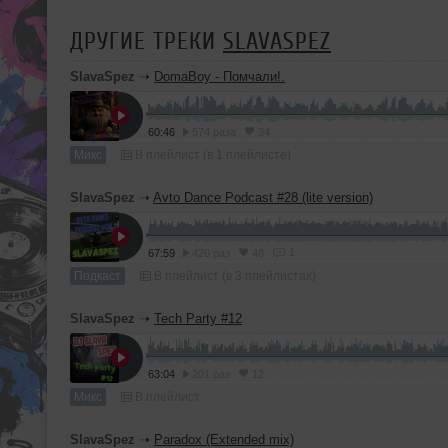
ДРУГИЕ ТРЕКИ
SLAVASPEZ
SlavaSpez
➝
DomaBoy - Помчали!.
60:46
574 раза
34
Микс
В плейлист (в 1 плейлисте)
SlavaSpez
➝
Avto Dance Podcast #28 (lite version)
1
67:59
420 раз
48
Подкаст
В плейлист (в 3 плейлистах)
SlavaSpez
➝
Tech Party #12
63:04
201 раз
12
Микс
В плейлист
SlavaSpez
➝
Paradox (Extended mix)