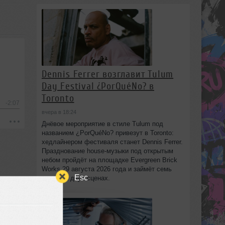
Dennis Ferrer возглавит Tulum
Day Festival ¿PorQuéNo? в
Toronto
-2:07
вчера в 18:24
Днёвое мероприятие в стиле Tulum под
названием ¿PorQuéNo? привезут в Toronto:
хедлайнером фестиваля станет Dennis Ferrer.
Празднование house-музыки под открытым
небом пройдёт на площадке Evergreen Brick
Works 29 августа 2026 года и займёт семь
Esc
часов на двух сценах.