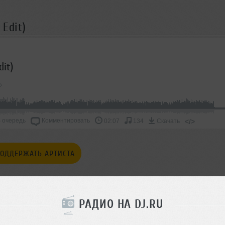
 Edit)
dit)
 очередь
Комментировать
</>
02:07
134
Скачать
ОДДЕРЖАТЬ АРТИСТА
СКАЖИ ДРУЗЬЯМ
РАДИО НА DJ.RU