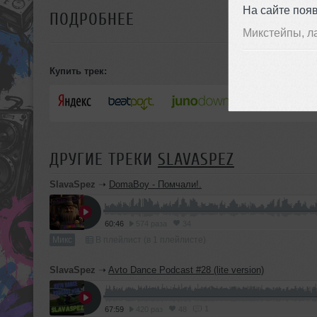
На сайте поя
ПОДРОБНЕЕ
Микстейпы, л
Купить трек:
ДРУГИЕ ТРЕКИ
SLAVASPEZ
SlavaSpez
➝
DomaBoy - Помчали!.
60:46
574 раза
34
Микс
В плейлист (в 1 плейлисте)
SlavaSpez
➝
Avto Dance Podcast #28 (lite version)
1
67:59
420 раз
48