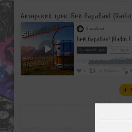
Авторский трек: Бей барабан! (Radio
SlavaSpez
Бей барабан! (Radio E
Авторский трек
Tech House
00:00
В
14
Добавить
П
РАС