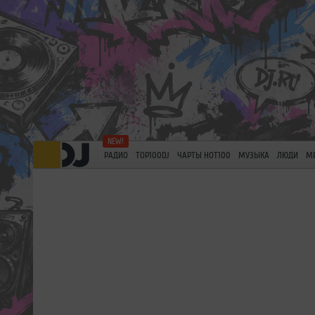
РАДИО
TOP100DJ
ЧАРТЫ HOT100
МУЗЫКА
ЛЮДИ
М