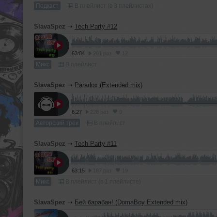
Подкаст
В плейлист (в 3 плейлистах)
SlavaSpez
➝
Tech Party #12
63:04
201 раз
12
Микс
В плейлист
SlavaSpez
➝
Paradox (Extended mix)
6:27
228 раз
9
Авторский трек
В плейлист
SlavaSpez
➝
Tech Party #11
63:15
187 раз
19
Микс
В плейлист (в 1 плейлисте)
SlavaSpez
➝
Бей барабан! (DomaBoy Extended mix)