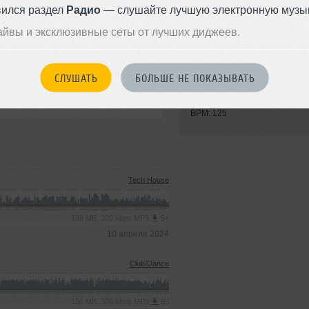
вился раздел
Радио
— слушайте лучшую электронную музык
айвы и эксклюзивные сеты от лучших диджеев.
Стиль:
Tech House
СЛУШАТЬ
БОЛЬШЕ НЕ ПОКАЗЫВАТЬ
Записан: 03 июля 2023
Добавлен: 12 июля 2023, 20:4
BPM: 125
Tech House
139 MB, 320 kbps MP3
54
10 апреля 2024
Club/Dance
156 MB, 320 kbps MP3
65