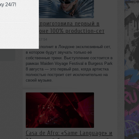
у 24/7!
HAAi приготовила первый в
Лондоне 100% production‑сет
вчера в 17:54
4
HAAi исполнит в Лондоне эксклюзивный сет,
в котором будут звучать только её
собственные треки. Выступление состоится в
рамках Maiden Voyage Festival в Burgess Park
8 августа — это первый раз, когда артистка
полностью построит сет исключительно на
своей музыке.
Casa de Afro: «Same Language» и