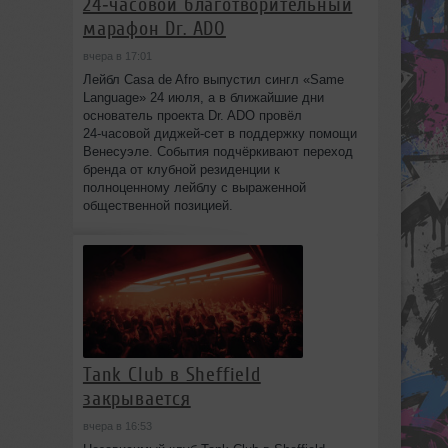
24‑часовой благотворительный
марафон Dr. ADO
вчера в 17:01
Лейбл Casa de Afro выпустил сингл «Same
Language» 24 июля, а в ближайшие дни
основатель проекта Dr. ADO провёл
24‑часовой диджей‑сет в поддержку помощи
Венесуэле. События подчёркивают переход
бренда от клубной резиденции к
полноценному лейблу с выраженной
общественной позицией.
Tank Club в Sheffield
закрывается
вчера в 16:53