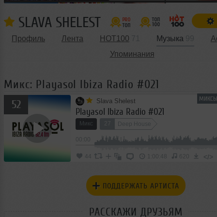
SLAVA SHELEST
Профиль
Лента
HOT100
71
Музыка
99
А
Упоминания
Микс: Playasol Ibiza Radio #021
МИКСЫ
Slava Shelest
52
Playasol Ibiza Radio #021
Микс
27
Deep House
00:00
</>
44
1:00:48
620
ПОДДЕРЖАТЬ АРТИСТА
РАССКАЖИ ДРУЗЬЯМ