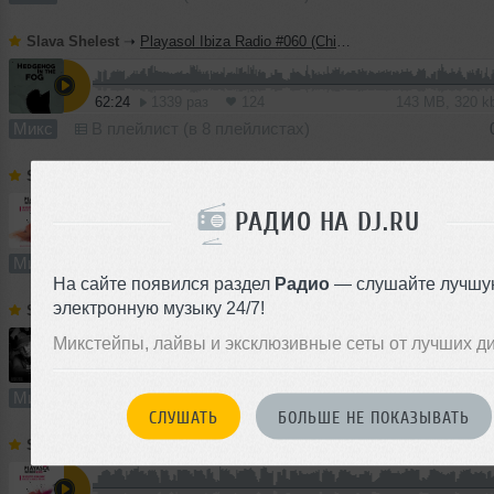
Slava Shelest
➝
Playasol Ibiza Radio #060 (Chill Rave)
62:24
1339 раз
124
143 MB, 320 
Микс
В плейлист (в 8 плейлистах)
Slava Shelest
➝
The Party!
I
РАДИО НА DJ.RU
180:30
1095 раз
98
335 MB, 256 
Микс
В плейлист (в 5 плейлистах)
09
На сайте появился раздел
Радио
— слушайте лучшу
электронную музыку 24/7!
Slava Shelest
➝
Playasol Ibiza Radio #058 (Soul & Disco)
Микстейпы, лайвы и эксклюзивные сеты от лучших д
59:55
1001 раз
79
137 MB, 320 
Микс
В плейлист (в 1 плейлисте)
1
СЛУШАТЬ
БОЛЬШЕ НЕ ПОКАЗЫВАТЬ
Slava Shelest
➝
Playasol Ibiza Radio #054