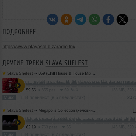
ПОДРОБНЕЕ
https://www.playasolibizaradio.fm/
ДРУГИЕ ТРЕКИ
SLAVA SHELEST
Slava Shelest
➝
069 (Chill House & House Mix 114-124)
1
59:56
855 раз
69
138 MB, 320
Микс
В плейлист (в 5 плейлистах)
20 
Slava Shelest
➝
Megapolis Collection (хеловинское:)
I
62:19
763 раза
65
143 MB, 320
Микс
В плейлист (в 7 плейлистах)
05