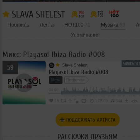
SLAVA SHELEST
Профиль
Лента
HOT100
71
Музыка
99
А
Упоминания
Микс: Playasol Ibiza Radio #008
МИКСЫ И 
Slava Shelest
59
Playasol Ibiza Radio #008
Микс
Electronica
00:00
</>
18
1:05:09
344
ПОДДЕРЖАТЬ АРТИСТА
РАССКАЖИ ДРУЗЬЯМ