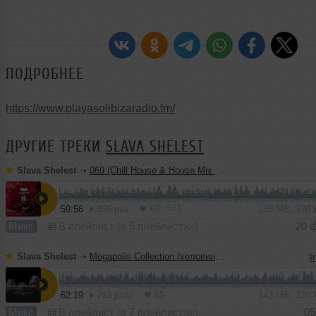
ПОДРОБНЕЕ
https://www.playasolibizaradio.fm/
ДРУГИЕ ТРЕКИ
SLAVA SHELEST
Slava Shelest
➝
069 (Chill House & House Mix 114-124)
1
59:56
856 раз
69
138 MB, 320
Микс
В плейлист (в 5 плейлистах)
20 
Slava Shelest
➝
Megapolis Collection (хеловинское:)
I
62:19
763 раза
65
143 MB, 320
Микс
В плейлист (в 7 плейлистах)
05