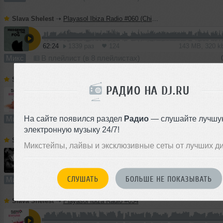
Slava Shelest
➝
Playasol Ibiza Radio #060 (Chill Rave)
62:24
1339 раз
124
143 MB, 320 
Микс
В плейлист (в 8 плейлистах)
Slava Shelest
➝
The Party!
I
РАДИО НА DJ.RU
180:30
1095 раз
98
335 MB, 256 
На сайте появился раздел
Радио
— слушайте лучшу
Микс
В плейлист (в 5 плейлистах)
09
электронную музыку 24/7!
Slava Shelest
➝
Playasol Ibiza Radio #058 (Soul & Disco)
Микстейпы, лайвы и эксклюзивные сеты от лучших д
59:55
1001 раз
79
137 MB, 320 
СЛУШАТЬ
БОЛЬШЕ НЕ ПОКАЗЫВАТЬ
Микс
В плейлист (в 1 плейлисте)
1
Slava Shelest
➝
Playasol Ibiza Radio #054