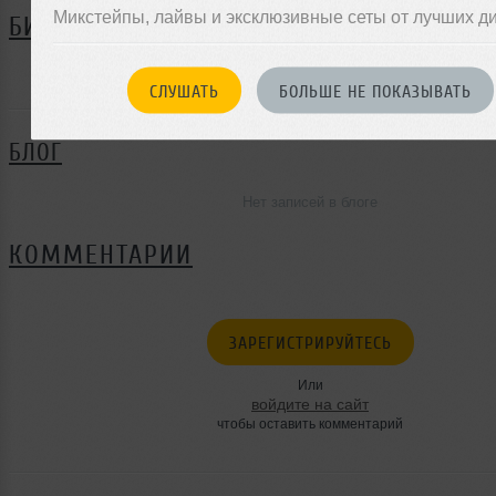
Микстейпы, лайвы и эксклюзивные сеты от лучших д
БИОГРАФИЯ
DJ Slaider ещё не поделился своей биографией
СЛУШАТЬ
БОЛЬШЕ НЕ ПОКАЗЫВАТЬ
БЛОГ
Нет записей в блоге
КОММЕНТАРИИ
ЗАРЕГИСТРИРУЙТЕСЬ
Или
войдите на сайт
чтобы оставить комментарий