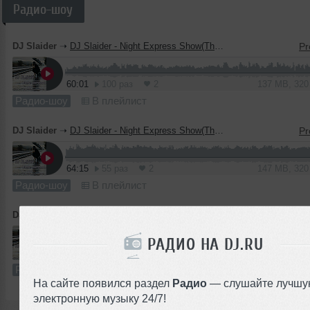
Радио-шоу
DJ Slaider
➝
DJ Slaider - Night Express Show(The Best of March 2015)
60:01
100 раз
2
137 MB, 32
Радио-шоу
В плейлист
DJ Slaider
➝
DJ Slaider - Night Express Show(The Best of February 2015)
64:15
55 раз
2
147 MB, 32
Радио-шоу
В плейлист
DJ Slaider
➝
DJ Slaider - Night Express Show(The Best of January 2015)
РАДИО НА DJ.RU
61:03
66 раз
4
140 MB, 32
Радио-шоу
В плейлист
На сайте появился раздел
Радио
— слушайте лучшу
электронную музыку 24/7!