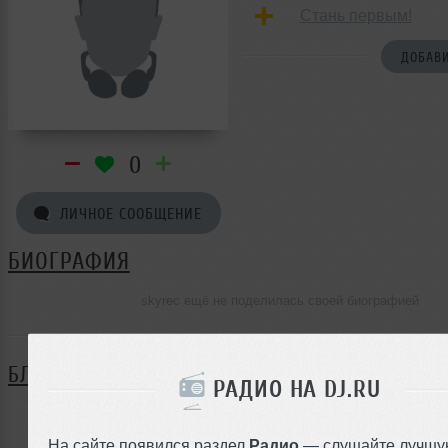
Стань первым!
ДОБАВИ
0
ЛИЧНОЕ СООБЩЕНИЕ
БИОГРАФИЯ
skyrec ещё не поделилась своей биографией
БЛОГ
РАДИО НА DJ.RU
Нет записей в блоге
На сайте появился раздел
Радио
— слушайте лучшу