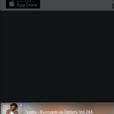
Ш
Leela - Выходим на Орбиту Vol.284