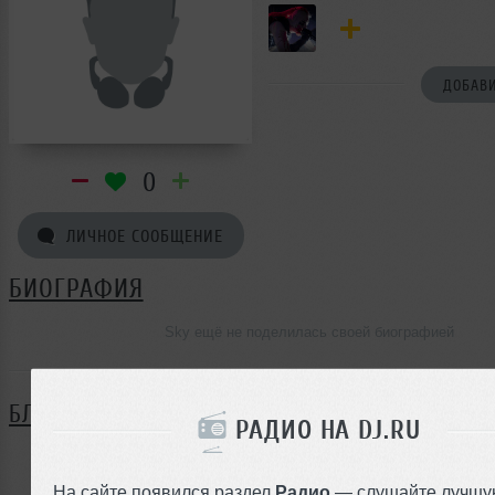
ДОБАВИ
0
ЛИЧНОЕ СООБЩЕНИЕ
БИОГРАФИЯ
Sky ещё не поделилась своей биографией
БЛОГ
РАДИО НА DJ.RU
Нет записей в блоге
На сайте появился раздел
Радио
— слушайте лучшу