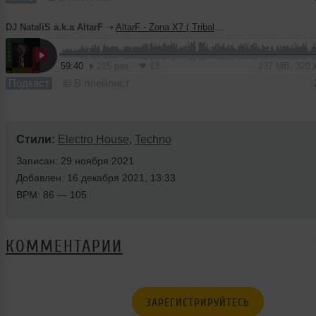
DJ NataliS a.k.a AltarF
➝
AltarF - Zona X7 ( Tribal Techno/Aid Techno)
59:40
215 раз
13
137 MB, 320
Подкаст
В плейлист
Стили:
Electro House
,
Techno
Записан: 29 ноября 2021
Добавлен: 16 декабря 2021, 13:33
BPM: 86 — 105
КОММЕНТАРИИ
ЗАРЕГИСТРИРУЙТЕСЬ