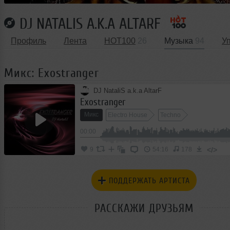
DJ NATALIS A.K.A ALTARF
Профиль
Лента
HOT100
26
Музыка
94
У
Микс: Exostranger
DJ NataliS a.k.a AltarF
Exostranger
Микс
Electro House
Techno
00:00
</>
9
54:16
178
ПОДДЕРЖАТЬ АРТИСТА
РАССКАЖИ ДРУЗЬЯМ