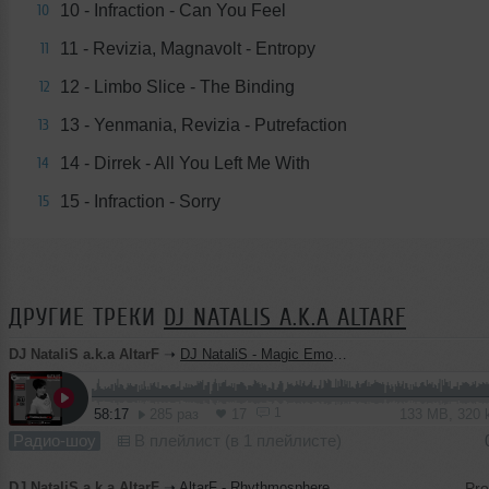
10 - Infraction - Can You Feel
10
11 - Revizia, Magnavolt - Entropy
11
12 - Limbo Slice - The Binding
12
13 - Yenmania, Revizia - Putrefaction
13
14 - Dirrek - All You Left Me With
14
15 - Infraction - Sorry
15
ДРУГИЕ ТРЕКИ
DJ NATALIS A.K.A ALTARF
DJ NataliS a.k.a AltarF
➝
DJ NataliS - Magic Emotion #14(radioshow Millenium FM, France)
1
58:17
285 раз
17
133 MB, 320
Радио-шоу
В плейлист (в 1 плейлисте)
DJ NataliS a.k.a AltarF
➝
AltarF - Rhythmosphere 10