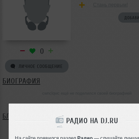
Стань первым!
ДОБАВИ
0
ЛИЧНОЕ СООБЩЕНИЕ
БИОГРАФИЯ
cwnclqwc ещё не поделился своей биографией
БЛОГ
РАДИО НА DJ.RU
Нет записей в блоге
На сайте появился раздел
Радио
— слушайте лучшу