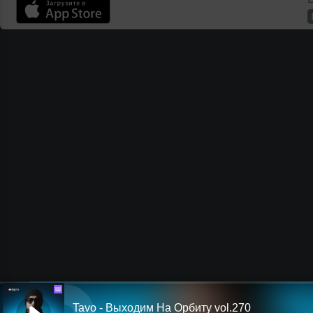
Ш
Tavo - Выходим На Орбиту vol.270