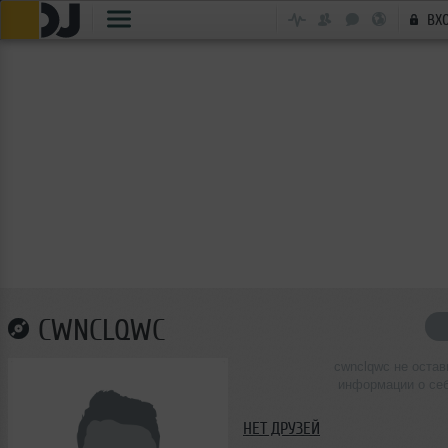
ВХ
CWNCLQWC
cwnclqwc не остав
информации о се
НЕТ ДРУЗЕЙ