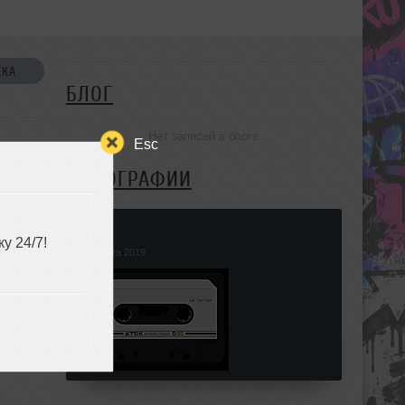
СКА
БЛОГ
Нет записей в блоге
Esc
ФОТОГРАФИИ
Siha
у 24/7!
22 марта 2019
УЗЬЯ