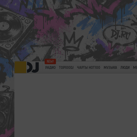
РАДИО
TOP100DJ
ЧАРТЫ HOT100
МУЗЫКА
ЛЮДИ
М