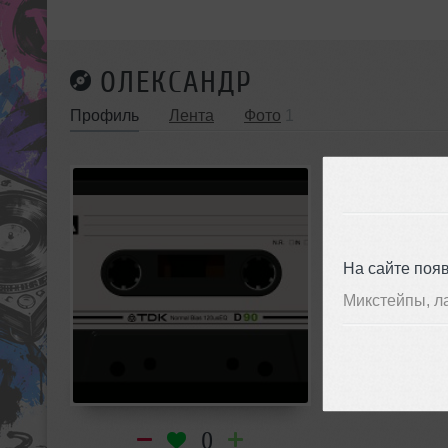
ОЛЕКСАНДР
Профиль
Лента
Фото
1
Украина, Оде
На сайте поя
Микстейпы, л
0