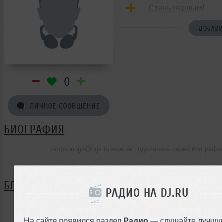
Стань первым!
ДОБАВИ
0
ЛИЧНОЕ СООБЩЕНИЕ
БИОГРАФИЯ
simpsonuga@ngs.ru ещё не поделилась своей биографи
БЛОГ
РАДИО НА DJ.RU
Нет записей в блоге
На сайте появился раздел
Радио
— слушайте лучшу