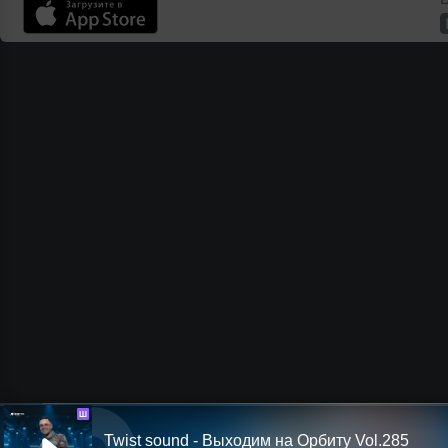
Ш
Twist sound - Выходим на Орбиту Vol.285