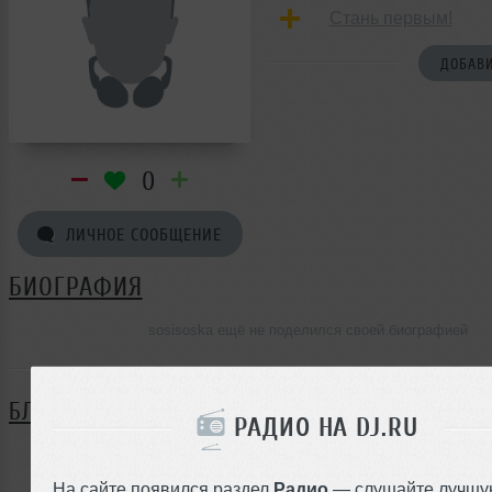
Стань первым!
ДОБАВИ
0
ЛИЧНОЕ СООБЩЕНИЕ
БИОГРАФИЯ
sosisoska ещё не поделился своей биографией
БЛОГ
РАДИО НА DJ.RU
Нет записей в блоге
На сайте появился раздел
Радио
— слушайте лучшу