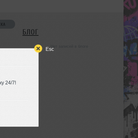
СКА
БЛОГ
Нет записей в блоге
Esc
у 24/7!
УЗЬЯ