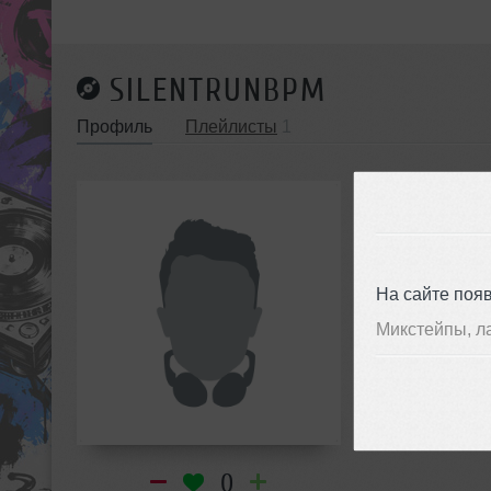
SILENTRUNBPM
Профиль
Плейлисты
1
На сайте поя
Микстейпы, л
0