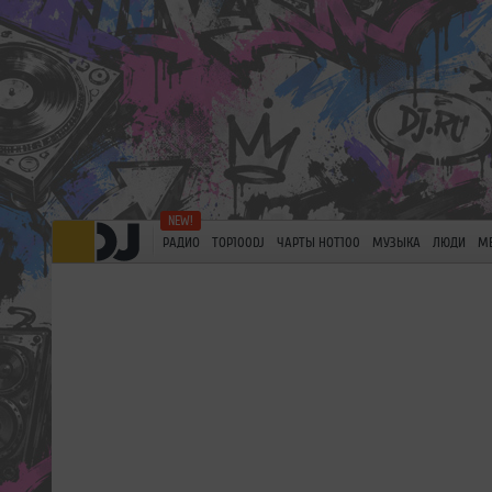
РАДИО
TOP100DJ
ЧАРТЫ HOT100
МУЗЫКА
ЛЮДИ
М