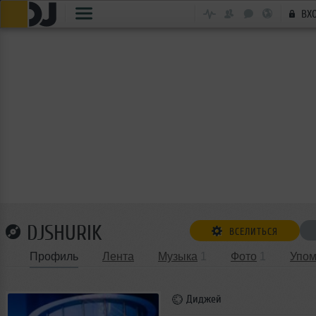
ВХ
DJSHURIK
ВСЕЛИТЬСЯ
Профиль
Лента
Музыка
1
Фото
1
Упом
Диджей