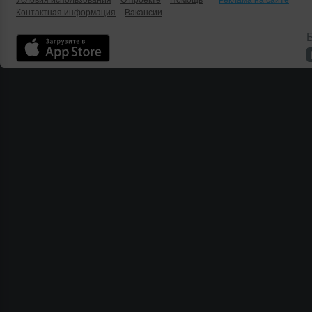
Условия использования
О проекте
Помощь
Реклама на сайте
Контактная информация
Вакансии
Б