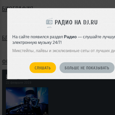
БИОГРАФИЯ
djshurik ещё не поделился своей биографией
РАДИО НА DJ.RU
На сайте появился раздел
Радио
— слушайте лучшу
БЛОГ
электронную музыку 24/7!
Нет записей в блоге
Микстейпы, лайвы и эксклюзивные сеты от лучших д
ФОТОГРАФИИ
СЛУШАТЬ
БОЛЬШЕ НЕ ПОКАЗЫВАТЬ
Империал
22 февраля 2019