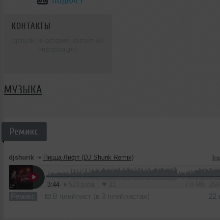
ПОДКАСТ
КОНТАКТЫ
djshurik не оставил контактной
информации.
МУЗЫКА
Ремикс
djshurik
➝
Пицца-Лифт (DJ Shurik Remix)
3:44
523 раза
21
7.0 MB, 25
Ремикс
В плейлист (в 3 плейлистах)
22