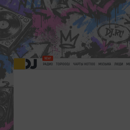
РАДИО
TOP100DJ
ЧАРТЫ HOT100
МУЗЫКА
ЛЮДИ
М