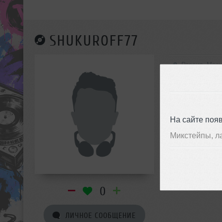
SHUKUROFF77
Россия, Мос
На сайте поя
Микстейпы, л
0
ЛИЧНОЕ СООБЩЕНИЕ