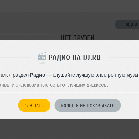
ПОДПИ
НЕТ ДРУЗЕЙ
ква
Стань первым!
РАДИО НА DJ.RU
ДОБАВИТЬ В ДР
вился раздел
Радио
— слушайте лучшую электронную музык
айвы и эксклюзивные сеты от лучших диджеев.
СЛУШАТЬ
БОЛЬШЕ НЕ ПОКАЗЫВАТЬ