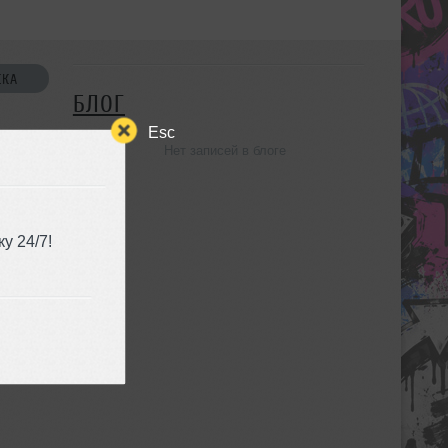
СКА
БЛОГ
Esc
Нет записей в блоге
УЗЬЯ
у 24/7!