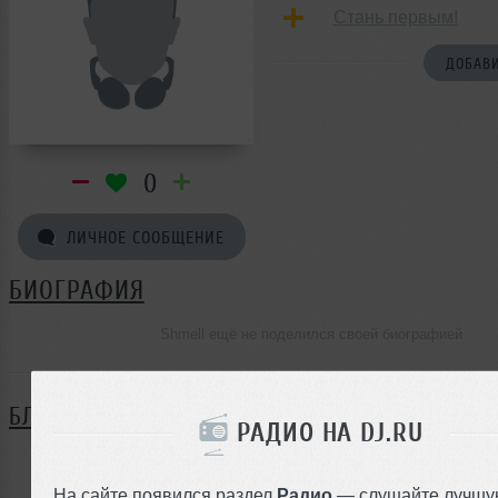
Стань первым!
ДОБАВИ
0
ЛИЧНОЕ СООБЩЕНИЕ
БИОГРАФИЯ
Shmell ещё не поделился своей биографией
БЛОГ
РАДИО НА DJ.RU
Нет записей в блоге
На сайте появился раздел
Радио
— слушайте лучшу