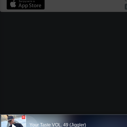
П
Your Taste VOL. 49 (Jiggler)