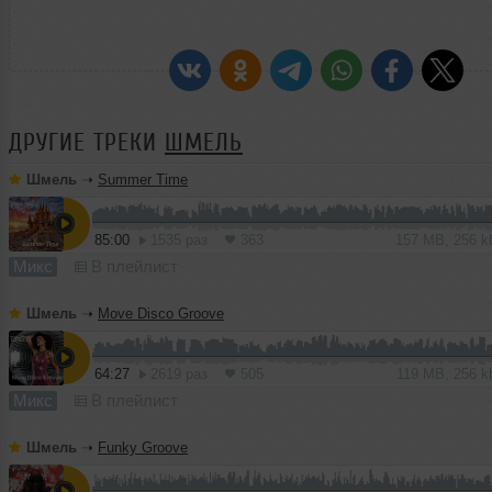
ДРУГИЕ ТРЕКИ
ШМЕЛЬ
Шмель
➝
Summer Time
85:00
1535 раз
363
157 MB, 256 
Микс
В плейлист
Шмель
➝
Move Disco Groove
64:27
2619 раз
505
119 MB, 256 
Микс
В плейлист
Шмель
➝
Funky Groove