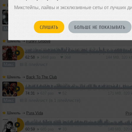
Шмель
➝
Move Disco Groove
Микстейпы, лайвы и эксклюзивные сеты от лучших д
64:27
2618 раз
505
119 MB, 256 
СЛУШАТЬ
БОЛЬШЕ НЕ ПОКАЗЫВАТЬ
Микс
В плейлист
Шмель
➝
Funky Groove
62:58
3448 раз
368
144 MB, 320 
Микс
В плейлист
Шмель
➝
Back To The Club
74:31
637 раз
52
171 MB, 320
Микс
В плейлист (в 1 плейлисте)
Шмель
➝
Pura Vida
60:59
685 раз
33
140 MB, 320