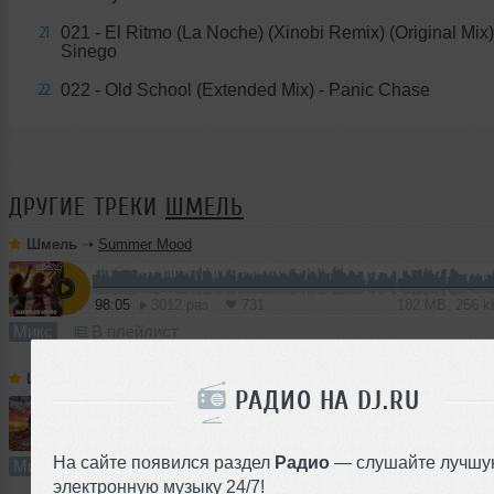
021 - El Ritmo (La Noche) (Xinobi Remix) (Original Mix) 
21
Sinego
022 - Old School (Extended Mix) - Panic Chase
22
ДРУГИЕ ТРЕКИ
ШМЕЛЬ
Шмель
➝
Summer Mood
98:05
3012 раз
731
182 MB, 256 
Микс
В плейлист
Шмель
➝
Summer Time
РАДИО НА DJ.RU
85:00
1532 раза
363
157 MB, 256 
На сайте появился раздел
Радио
— слушайте лучшу
Микс
В плейлист
электронную музыку 24/7!