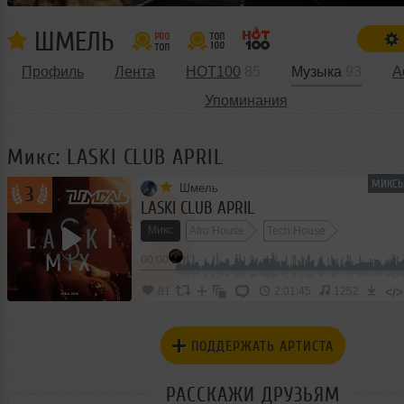
ШМЕЛЬ
Профиль
Лента
HOT100
85
Музыка
93
А
Упоминания
Микс: LASKI CLUB APRIL
МИКСЫ
Шмель
3
LASKI CLUB APRIL
Микс
Afro House
Tech House
1
00:00
Progressive House
</>
81
2:01:45
1252
ПОДДЕРЖАТЬ АРТИСТА
РАССКАЖИ ДРУЗЬЯМ