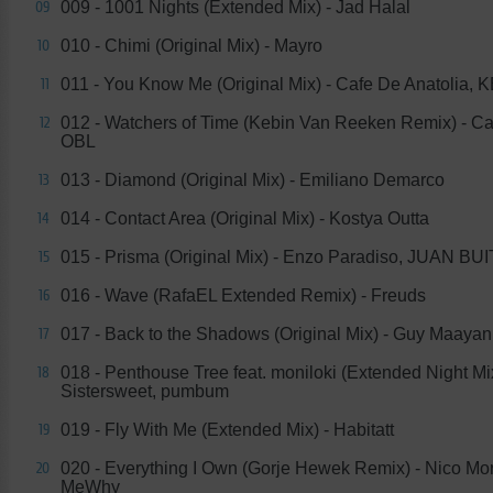
009 - 1001 Nights (Extended Mix) - Jad Halal
09
010 - Chimi (Original Mix) - Mayro
10
011 - You Know Me (Original Mix) - Cafe De Anatolia,
11
012 - Watchers of Time (Kebin Van Reeken Remix) - Ca
12
OBL
013 - Diamond (Original Mix) - Emiliano Demarco
13
014 - Сontact Area (Original Mix) - Kostya Outta
14
015 - Prisma (Original Mix) - Enzo Paradiso, JUAN B
15
016 - Wave (RafaEL Extended Remix) - Freuds
16
017 - Back to the Shadows (Original Mix) - Guy Maayan
17
018 - Penthouse Tree feat. moniloki (Extended Night Mix
18
Sistersweet, pumbum
019 - Fly With Me (Extended Mix) - Habitatt
19
020 - Everything I Own (Gorje Hewek Remix) - Nico Mo
20
MeWhy