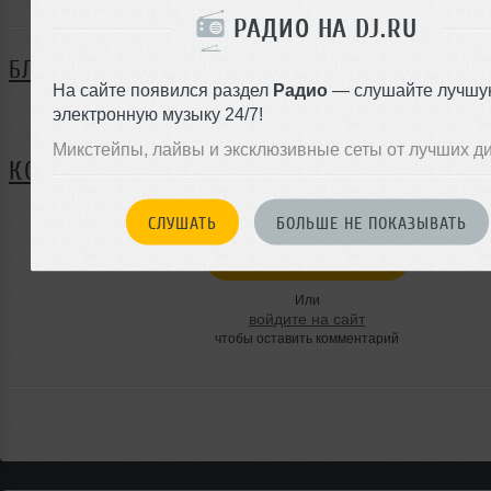
РАДИО НА DJ.RU
БЛОГ
На сайте появился раздел
Радио
— слушайте лучшу
электронную музыку 24/7!
Нет записей в блоге
Микстейпы, лайвы и эксклюзивные сеты от лучших д
КОММЕНТАРИИ
СЛУШАТЬ
БОЛЬШЕ НЕ ПОКАЗЫВАТЬ
ЗАРЕГИСТРИРУЙТЕСЬ
Или
войдите на сайт
чтобы оставить комментарий