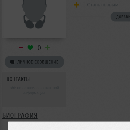
Стань первым!
ДОБАВИ
0
ЛИЧНОЕ СООБЩЕНИЕ
КОНТАКТЫ
shir не оставила контактной
информации.
БИОГРАФИЯ
shir ещё не поделилась своей биографией