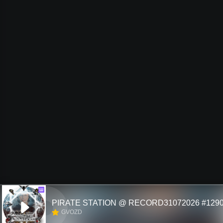
Ш
PIRATE STATION @ RECORD31072026 #129
GVOZD