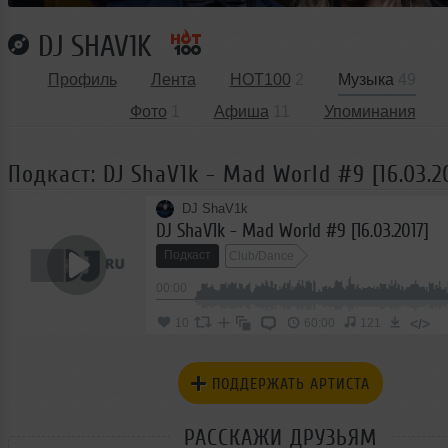
DJ SHAV1K
Профиль
Лента
HOT100
2
Музыка
49
Фото
1
Афиша
11
Упоминания
Подкаст: DJ ShaV1k - Mad World #9 [16.03.2
DJ ShaV1k
DJ ShaV1k - Mad World #9 [16.03.2017]
Подкаст
Club/Dance
00:00
</>
10
60:00
121
ПОДДЕРЖАТЬ АРТИСТА
РАССКАЖИ ДРУЗЬЯМ