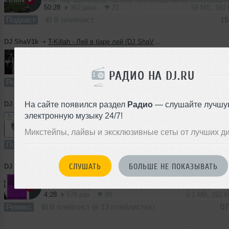
50:28
362 раза
21
59 MB, 160
Подкаст
В плейлист
15
DJ ShaV1k
➝
T-Killah - Лей в баре лей (DJ ShaV1k Remix)
3:32
554 раза
64
5.3 MB, 192
РАДИО НА DJ.RU
Ремикс
В плейлист (в 10 плейлистах)
13
На сайте появился раздел
Радио
— слушайте лучшу
DJ ShaV1k
➝
DJ ShaV1k - 2К18 [07.04.2018]
электронную музыку 24/7!
Микстейпы, лайвы и эксклюзивные сеты от лучших д
60:00
292 раза
23
83 MB, 192
Подкаст
В плейлист (в 7 плейлистах)
07
СЛУШАТЬ
БОЛЬШЕ НЕ ПОКАЗЫВАТЬ
DJ ShaV1k
➝
HAMMALI&NAVAI - ПУСТИТЕ МЕНЯ НА ТАНЦПОЛ (DJ ShaV1k REMIX)
4:28
578 раз
88
6.1 MB, 192 
Ремикс
В плейлист (в 13 плейлистах)
07