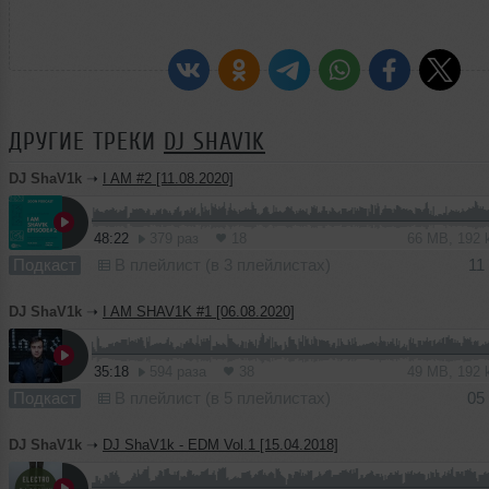
ДРУГИЕ ТРЕКИ
DJ SHAV1K
DJ ShaV1k
➝
I AM #2 [11.08.2020]
48:22
379 раз
18
66 MB, 192
Подкаст
В плейлист (в 3 плейлистах)
11
DJ ShaV1k
➝
I AM SHAV1K #1 [06.08.2020]
35:18
594 раза
38
49 MB, 192
Подкаст
В плейлист (в 5 плейлистах)
05
DJ ShaV1k
➝
DJ ShaV1k - EDM Vol.1 [15.04.2018]