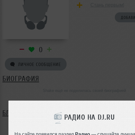
Стань первым!
ДОБАВИ
0
ЛИЧНОЕ СООБЩЕНИЕ
БИОГРАФИЯ
Shake ещё не поделилась своей биографией
БЛОГ
РАДИО НА DJ.RU
Нет записей в блоге
На сайте появился раздел
Радио
— слушайте лучшу