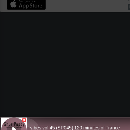
П
vibes vol 45 (SP045) 120 minutes of Trance