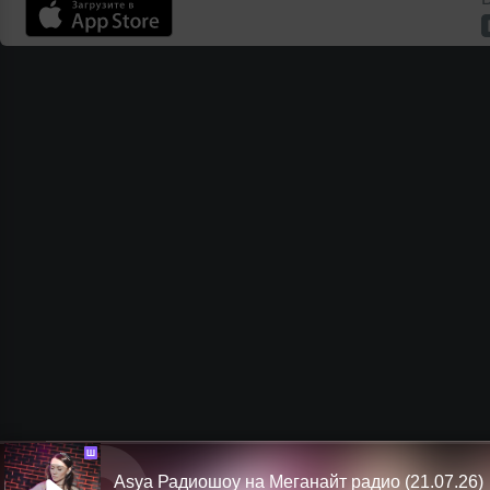
Ш
Asya Радиошоу на Меганайт радио (21.07.26)