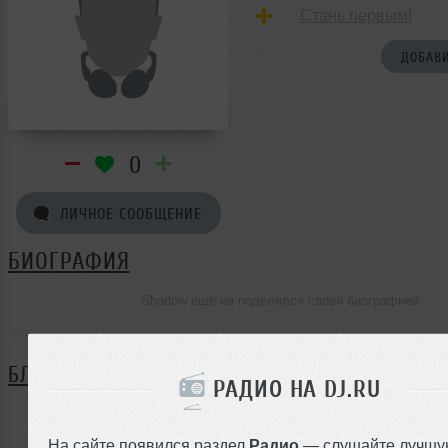
Стань первым!
ДОБАВИ
0
ЛИЧНОЕ СООБЩЕНИЕ
БИОГРАФИЯ
Shadow ещё не поделился своей биографией
БЛОГ
РАДИО НА DJ.RU
Нет записей в блоге
На сайте появился раздел
Радио
— слушайте лучшу