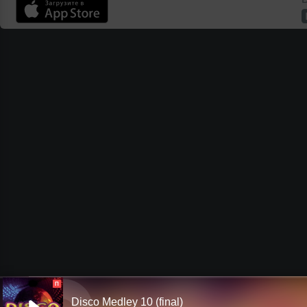
П
Disco Medley 10 (final)