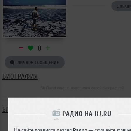
ДОБАВИ
0
ЛИЧНОЕ СООБЩЕНИЕ
БИОГРАФИЯ
Sh David ещё не поделился своей биографией
БЛОГ
РАДИО НА DJ.RU
Нет записей в блоге
На сайте появился раздел
Радио
— слушайте лучшу