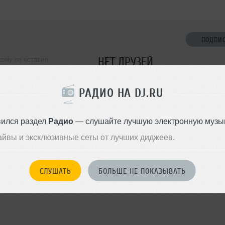
ПОДПИ
НЕТ ДРУЗЕЙ
eniy не оставил
ормации о себе
Стань первым!
РАДИО НА DJ.RU
ДОБАВИТЬ В ДР
вился раздел
Радио
— слушайте лучшую электронную музык
айвы и эксклюзивные сеты от лучших диджеев.
СЛУШАТЬ
БОЛЬШЕ НЕ ПОКАЗЫВАТЬ