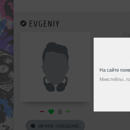
EVGENIY
Evg
инф
На сайте поя
Микстейпы, л
0
ЛИЧНОЕ СООБЩЕНИЕ