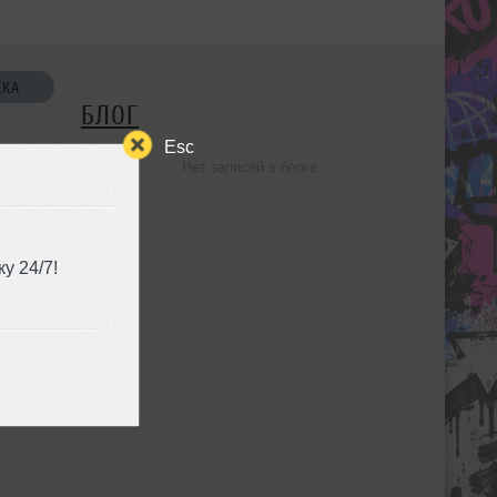
СКА
БЛОГ
Esc
Нет записей в блоге
УЗЬЯ
у 24/7!