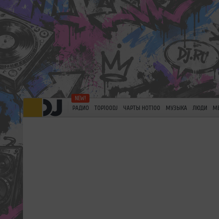
РАДИО
TOP100DJ
ЧАРТЫ HOT100
МУЗЫКА
ЛЮДИ
М