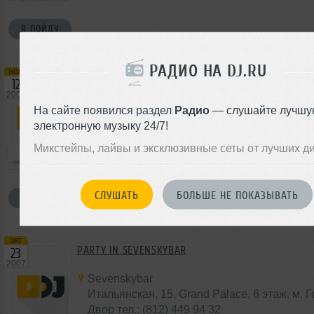
Я ПОЙДУ
РАДИО НА DJ.RU
ноя
PARTY IN SEVENSKYBAR
12
2007
Sevenskybar
На сайте появился раздел
Радио
— слушайте лучшу
Итальянская, 15, Grand Palace, 6 этаж, м. 
электронную музыку 24/7!
Двор тел.: (812) 449 94 32
Микстейпы, лайвы и эксклюзивные сеты от лучших д
СЛУШАТЬ
БОЛЬШЕ НЕ ПОКАЗЫВАТЬ
Я ПОЙДУ
окт
PARTY IN SEVENSKYBAR
23
2007
Sevenskybar
Итальянская, 15, Grand Palace, 6 этаж, м. 
Двор тел.: (812) 449 94 32