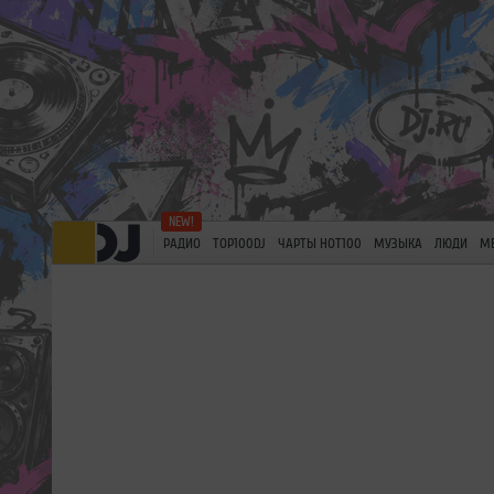
РАДИО
TOP100DJ
ЧАРТЫ HOT100
МУЗЫКА
ЛЮДИ
М