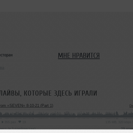
МНЕ НРАВИТСЯ
есторан
ква
ЛАЙВЫ, КОТОРЫЕ ЗДЕСЬ ИГРАЛИ
from =SEVEN= 8-10-21 (Part 1)
D
355 раз
19
135 MB, 320 kbps
ист (в 3 плейлистах)
29 ноя