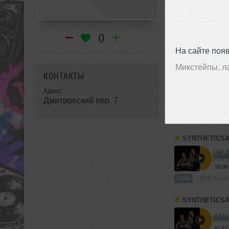
Dj Sandr
➝
Live 
0
63:08
На сайте поя
Лайв
В плей
Микстейпы, л
КОНТАКТЫ
SYNTHETICS
Адрес:
Дмитровский пер. 7
34:14
Лайв
В плейл
SYNTHETICS
39:06
Лайв
В плейл
SYNTHETICS
41:57