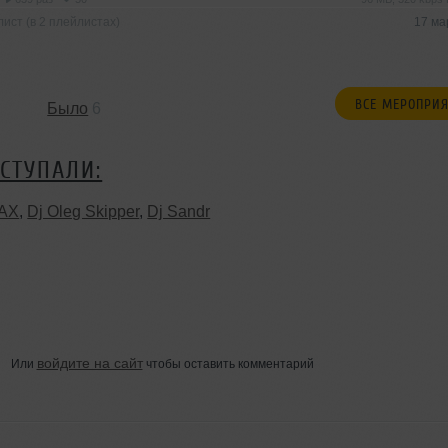
ист (в 2 плейлистах)
17 ма
ВСЕ МЕРОПРИ
Было
6
СТУПАЛИ:
AX
,
Dj Oleg Skipper
,
Dj Sandr
войдите на сайт
Или
чтобы оставить комментарий