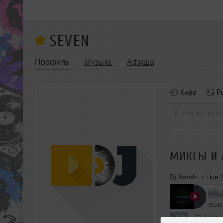
SEVEN
Профиль
Музыка
Афиша
Кафе
Р
Россия, Мос
МИКСЫ И 
Dj Sandr
➝
Live 
59:00
Лайв
В плейл