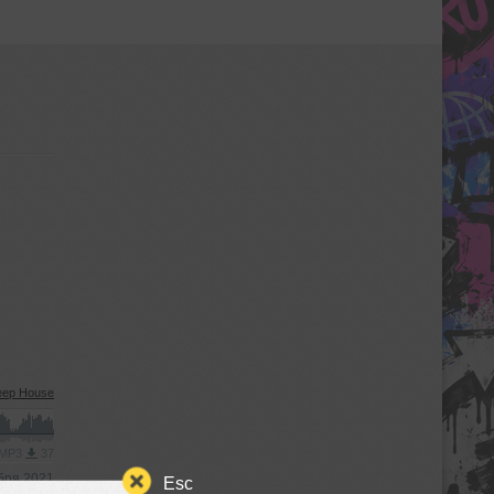
eep House
 MP3
37
бря 2021
Esc