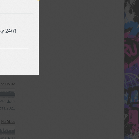
owntempo
 MP3
20
у 24/7!
бря 2021
ive House
 MP3
87
рта 2021
sco House
 MP3
82
рта 2021
Nu Disco
 MP3
74