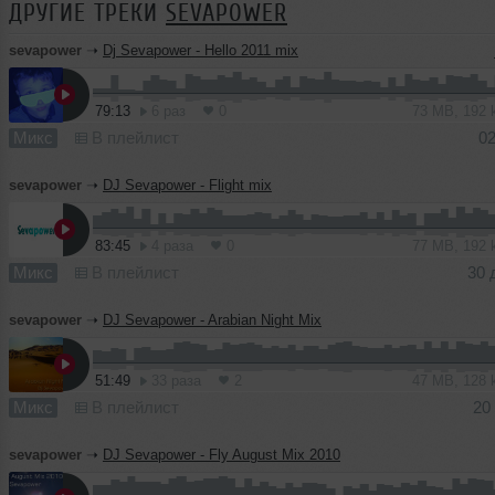
ДРУГИЕ ТРЕКИ
SEVAPOWER
sevapower
➝
Dj Sevapower - Hello 2011 mix
79:13
6 раз
0
73 MB, 192
Микс
В плейлист
02
sevapower
➝
DJ Sevapower - Flight mix
83:45
4 раза
0
77 MB, 192
Микс
В плейлист
30 
sevapower
➝
DJ Sevapower - Arabian Night Mix
51:49
33 раза
2
47 MB, 128
Микс
В плейлист
20
sevapower
➝
DJ Sevapower - Fly August Mix 2010