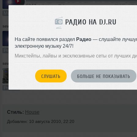
52:52
3 раза
1
48 MB, 128
Микс
В плейлист
14
РАДИО НА DJ.RU
sevapower
➝
Stromae - Te quiero (DJ Sevapower rmx)
На сайте появился раздел
Радио
— слушайте лучшу
5:15
20 раз
0
4.8 MB, 320
электронную музыку 24/7!
Ремикс
В плейлист
14
Микстейпы, лайвы и эксклюзивные сеты от лучших д
sevapower
➝
Pakito - Harmony ( DJ Sevapower Remix)
СЛУШАТЬ
БОЛЬШЕ НЕ ПОКАЗЫВАТЬ
1
4:13
47 раз
1
3.9 MB, 320
Ремикс
В плейлист
10
Стиль:
House
Добавлен: 10 августа 2010, 22:20