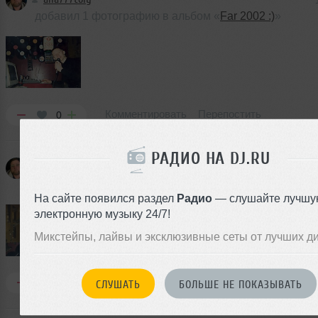
добавил 1 фотографию в альбом «
Far 2002 :)
»
Комментировать
Перепостить
0
РАДИО НА DJ.RU
ana777toly
добавил 1 фотографию в альбом «
Far 2002 :)
»
На сайте появился раздел
Радио
— слушайте лучшу
электронную музыку 24/7!
Микстейпы, лайвы и эксклюзивные сеты от лучших д
Комментировать
Перепостить
0
СЛУШАТЬ
БОЛЬШЕ НЕ ПОКАЗЫВАТЬ