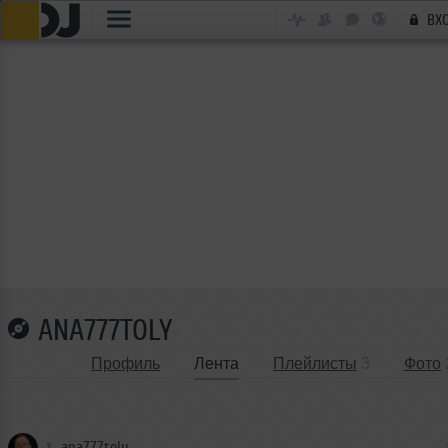
ВХ
ANA777TOLY
Профиль
Лента
Плейлисты
3
Фото
ana777toly