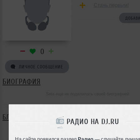
Стань первым!
ДОБАВИ
0
ЛИЧНОЕ СООБЩЕНИЕ
БИОГРАФИЯ
Seta ещё не поделилась своей биографией
БЛОГ
РАДИО НА DJ.RU
Нет записей в блоге
На сайте появился раздел
Радио
— слушайте лучшу