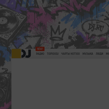
РАДИО
TOP100DJ
ЧАРТЫ HOT100
МУЗЫКА
ЛЮДИ
М