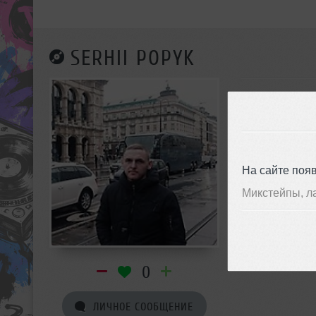
SERHII POPYK
На сайте поя
Микстейпы, л
0
ЛИЧНОЕ СООБЩЕНИЕ