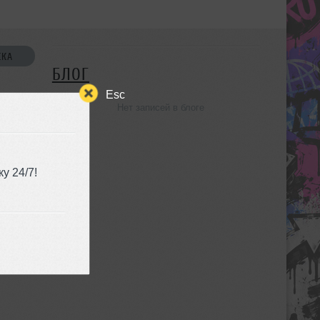
СКА
БЛОГ
Esc
Нет записей в блоге
УЗЬЯ
у 24/7!