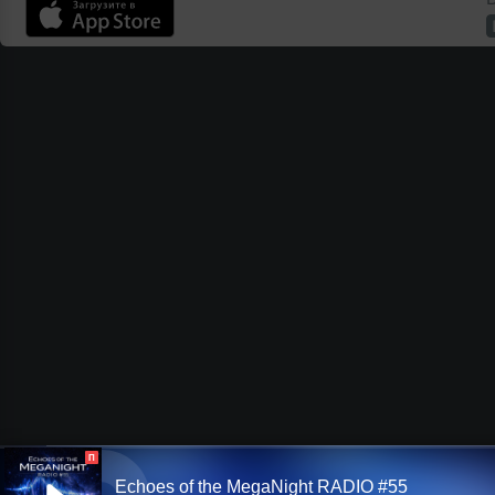
П
Echoes of the MegaNight RADIO #55