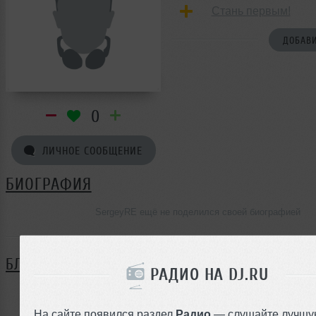
Стань первым!
ДОБАВИ
0
ЛИЧНОЕ СООБЩЕНИЕ
БИОГРАФИЯ
SergeyRE ещё не поделился своей биографией
БЛОГ
РАДИО НА DJ.RU
Нет записей в блоге
На сайте появился раздел
Радио
— слушайте лучшу